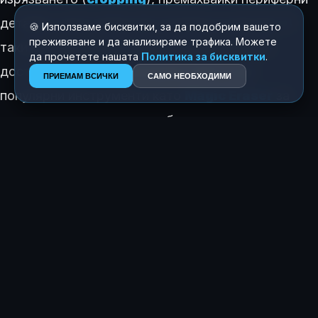
детайли, които може да са важни за автора. В
🍪 Използваме бисквитки, за да подобрим вашето
преживяване и да анализираме трафика. Можете
такива случаи потребителите все още имат
да прочетете нашата
Политика за бисквитки
.
достъп до ръчните контроли, както и до
ПРИЕМАМ ВСИЧКИ
САМО НЕОБХОДИМИ
популярни инструменти като
Magic Eraser
за
премахване на нежелани обекти.
КАК ТЕ КАРА ДА СЕ ЧУВСТВАШ ТАЗИ ИСТОРИЯ?
😍
😂
😲
😢
0
0
0
0
ЗА АВТОРА
Росен Димитров
Главен редактор