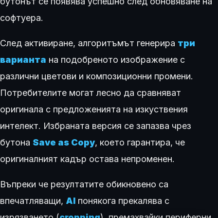
бутонът се появява успешно след обновяване на
софтуера.
След активиране, алгоритъмът генерира
три
варианта
на подобреното изображение с
различни цветови и композиционни промени.
Потребителите могат лесно да сравняват
оригинала с предложенията на изкуствения
интелект. Избраната версия се запазва чрез
бутона
Save as Copy
, което гарантира, че
оригиналният кадър остава непроменен.
Въпреки че резултатите обикновено са
впечатляващи,
AI
понякога прекалява с
изрязването (
cropping
), премахвайки периферни