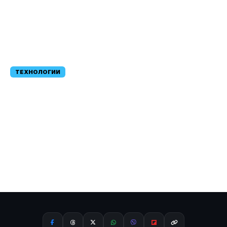
ТЕХНОЛОГИИ
Gemini вече предлага
лични бази данни чрез
новата функция
Notebooks
09.04.2026