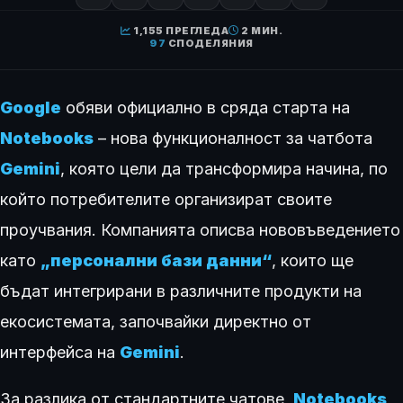
1,155 ПРЕГЛЕДА
2 МИН.
97
СПОДЕЛЯНИЯ
Google
обяви официално в сряда старта на
Notebooks
– нова функционалност за чатбота
Gemini
, която цели да трансформира начина, по
който потребителите организират своите
проучвания. Компанията описва нововъведението
като
„персонални бази данни“
, които ще
бъдат интегрирани в различните продукти на
екосистемата, започвайки директно от
интерфейса на
Gemini
.
За разлика от стандартните чатове,
Notebooks