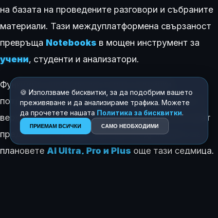
на базата на проведените разговори и събраните
материали. Тази междуплатформена свързаност
превръща
Notebooks
в мощен инструмент за
учени
, студенти и анализатори.
Функцията ще бъде достъпна за всички
🍪 Използваме бисквитки, за да подобрим вашето
потребители, включително тези в безплатната
преживяване и да анализираме трафика. Можете
да прочетете нашата
Политика за бисквитки
.
версия, но абонатите на платените планове имат
ПРИЕМАМ ВСИЧКИ
САМО НЕОБХОДИМИ
предимство.
Google
започва внедряването за
плановете
AI Ultra, Pro и Plus
още тази седмица.
Потребителите на мобилното приложение и тези
на безплатния достъп ще получат
функционалността през следващите седмици.