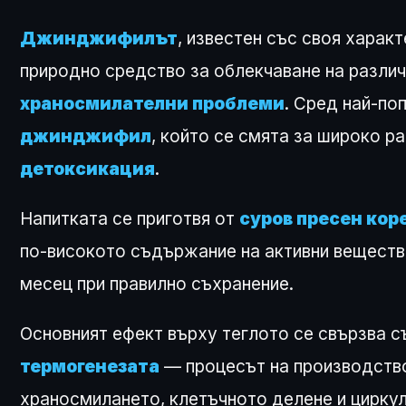
Джинджифилът
, известен със своя харак
природно средство за облекчаване на разли
храносмилателни проблеми
. Сред най-по
джинджифил
, който се смята за широко 
детоксикация
.
Напитката се приготвя от
суров пресен кор
по-високото съдържание на активни вещества
месец при правилно съхранение.
Основният ефект върху теглото се свързва 
термогенезата
— процесът на производство
храносмилането, клетъчното делене и цирку