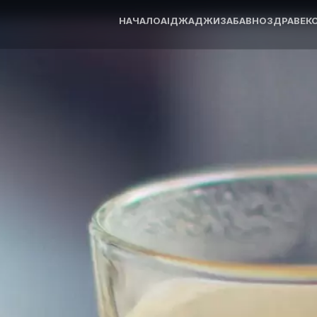
НАЧАЛО
AI
ДЖАДЖИ
ЗАБАВНО
ЗДРАВЕ
К