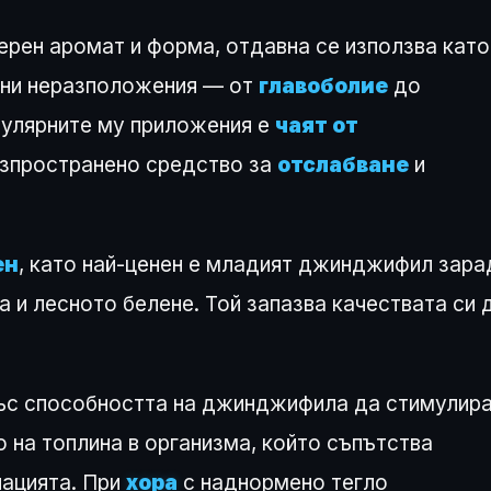
терен аромат и форма, отдавна се използва като
чни неразположения — от
главоболие
до
пулярните му приложения е
чаят от
разпространено средство за
отслабване
и
ен
, като най-ценен е младият джинджифил зара
 и лесното белене. Той запазва качествата си 
със способността на джинджифила да стимулир
 на топлина в организма, който съпътства
лацията. При
хора
с наднормено тегло