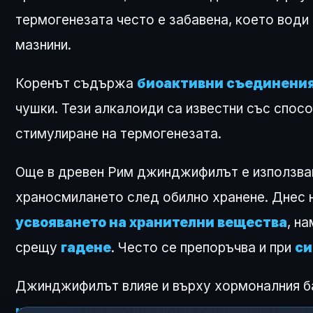
термогенезата често е забавена, което води
мазнини.
Коренът съдържа
биоактивни съединени
чушки. Тези алкалоиди са известни със спосо
стимулиране на термогенезата.
Още в древен Рим джинджифилът е използван
храносмилането след обилно хранене. Днес 
усвояването на хранителни вещества
, н
срещу
гадене
. Често се препоръчва и при
си
Джинджифилът влияе и върху хормоналния б
кортизол
и да подпомогне регулирането на