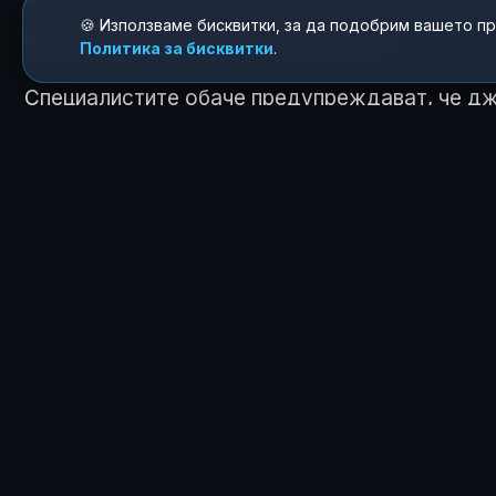
🍪 Използваме бисквитки, за да подобрим вашето п
натрупването на „лош“ холестерол.
Политика за бисквитки
.
Специалистите обаче предупреждават, че дж
препоръчва за
бременни и кърмачки
,
хора
налягане
,
възпалителни стомашно-чревн
КАК ТЕ КАРА ДА СЕ
😍
1