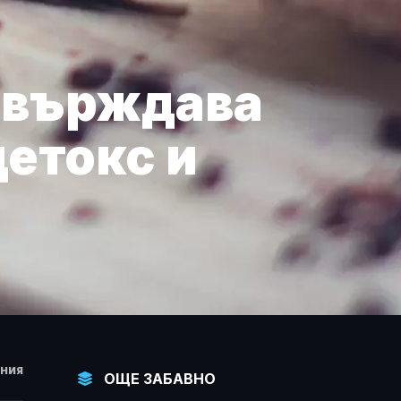
твърждава
детокс и
НИЯ
ОЩЕ ЗАБАВНО