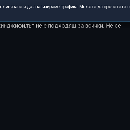
реживяване и да анализираме трафика. Можете да прочетете 
инджифилът не е подходящ за всички. Не се
с
камъни в жлъчката
,
нестабилно кръвно
и заболявания
или
хранителни алергии
.
 ЧУВСТВАШ ТАЗИ ИСТОРИЯ?
😂
😲
😢
0
0
0