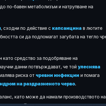
 до по-бавен метаболизъм и натрупване на
я
, сходни по действие с
капсаицина
в лютите
бността си да подпомагат загубата на тегло чр
 като средство за подобряване на
научни данни потвърждават, че той
улеснява
амалява риска от
чревни инфекции
и помага
ндром на раздразненото черво
.
аланс, като може да намали производството на
инсулина
. Това ограничава пристъпите на глад 