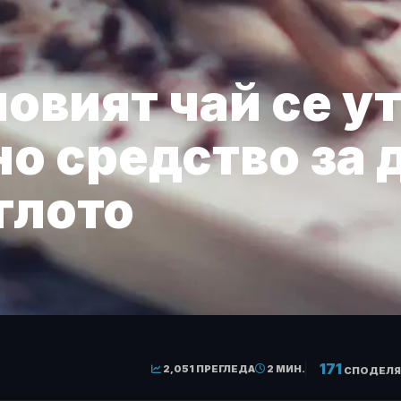
вият чай се у
о средство за 
глото
171
2,051 ПРЕГЛЕДА
2 МИН.
СПОДЕЛЯ