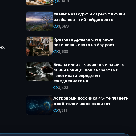
8,603
Учени: Разводът и стресът вкъщи
разболяват тийнейджърите
3,689
Кратката дрямка след кафе
повишава нивата на бодрост
ез
3,633
Биологичният часовник и нашите
сънни навици: Как възрастта и
генетиката определят
ежедневието ни
3,423
Астрономи посочиха 45-те планети
с най-голям шанс за живот
3,311
и