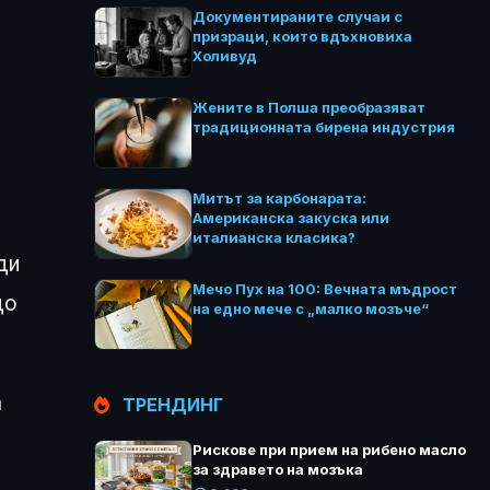
Документираните случаи с
призраци, които вдъхновиха
Холивуд
Жените в Полша преобразяват
традиционната бирена индустрия
Митът за карбонарата:
Американска закуска или
италианска класика?
ди
Мечо Пух на 100: Вечната мъдрост
до
на едно мече с „малко мозъче“
а
ТРЕНДИНГ
Рискове при прием на рибено масло
за здравето на мозъка