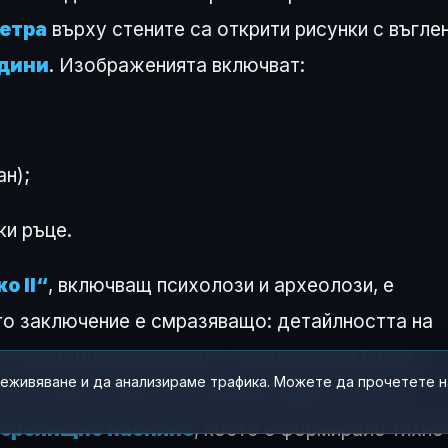
метра
върху стените са открити рисунки с въглен
одини
. Изображенията включват:
ан);
ки ръце.
о II“
, включващ психолози и археолози, е
то заключение е смразяващо: детайлността на
и очевидци на кървавите гладиаторски битки.
реживяване и да анализираме трафика. Можете да прочетете 
, че подрастващите в древния
свят
са били
 зрелищно насилие
, което е формирало тяхно