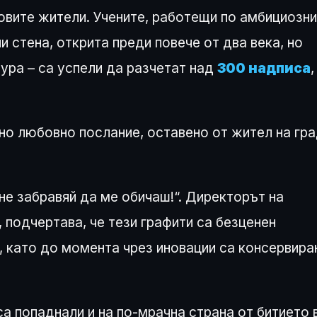
овите жители. Учените, работещи по амбициозни
ли стена, открита преди повече от два века, но
ура – са успели да разчетат над
300 надписа
,
о любовно послание, оставено от жител на гр
 не забравяй да ме обичаш!“. Директорът на
, подчертава, че тези графити са безценен
, като до момента чрез иновации са консервира
а попаднали и на по-мрачна страна от битието 