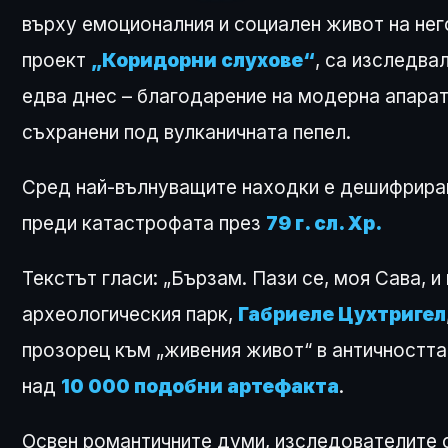
върху емоционалния и социален живот на нег
проект
„Коридорни слухове“
, са изследва
едва днес – благодарение на модерна апарат
съхранени под вулканичната пепел.
Сред най-вълнуващите находки е дешифриран
преди катастрофата през
79 г. сл. Хр.
Текстът гласи: „Бързам. Пази се, моя Сава, и
археологическия парк,
Габриеле Цухтригел
прозорец към „живения живот“ в античността
над
10 000 подобни артефакта
.
Освен романтичните думи, изследователите с