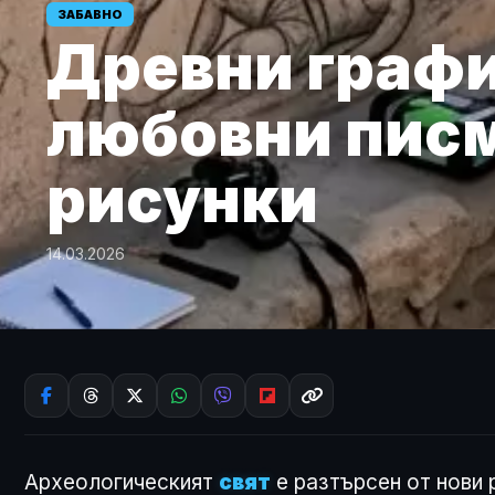
ЗАБАВНО
Древни графи
любовни писм
рисунки
14.03.2026
Археологическият
свят
е разтърсен от нови 