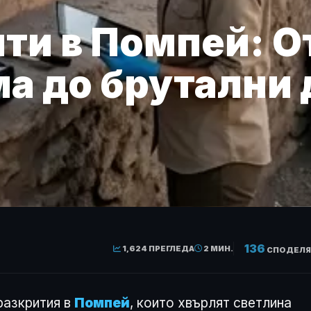
ти в Помпей: О
а до брутални 
136
1,624 ПРЕГЛЕДА
2 МИН.
СПОДЕЛЯ
разкрития в
Помпей
, които хвърлят светлина