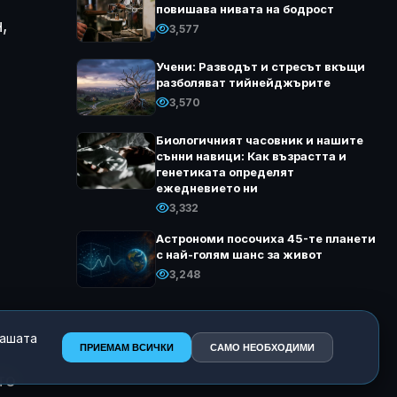
повишава нивата на бодрост
,
3,577
Учени: Разводът и стресът вкъщи
разболяват тийнейджърите
3,570
Биологичният часовник и нашите
сънни навици: Как възрастта и
генетиката определят
ежедневието ни
3,332
Астрономи посочиха 45-те планети
с най-голям шанс за живот
3,248
нашата
ПРИЕМАМ ВСИЧКИ
САМО НЕОБХОДИМИ
то