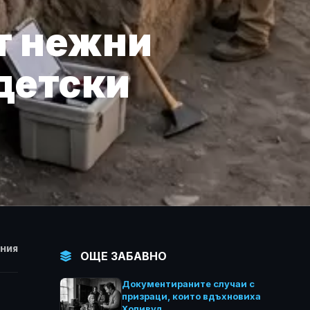
т нежни
детски
НИЯ
ОЩЕ ЗАБАВНО
Документираните случаи с
призраци, които вдъхновиха
Холивуд