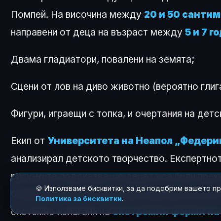
Помпей. На височина между
20 и 50 санти
направени от деца на възраст между
5 и 7 г
Двама гладиатори, повалени на земята;
Сцени от лов на диво животно (вероятно глиг
Фигури, играещи с топка, и очертания на детс
Екип от
Университета на Неапол „Федерик
анализирал детското творчество. Експертно
рисунките подсказва, че децата са били прек
🍪 Използваме бисквитки, за да подобрим вашето п
Според специалистите това е доказателство
Политика за бисквитки
.
системно излагани на
екстремни форми на