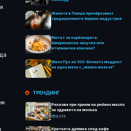
я
Жените в Полша преобразяват
традиционната бирена индустрия
Митът за карбонарата:
Американска закуска или
италианска класика?
ада
Мечо Пух на 100: Вечната мъдрост
на едно мече с „малко мозъче“
ТРЕНДИНГ
ни
Рискове при прием на рибено масло
за здравето на мозъка
8,519
в
Кратката дрямка след кафе