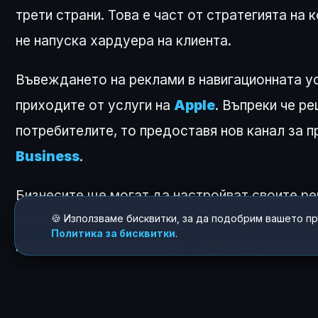
трети страни. Това е част от стратегията на
не напуска хардуера на клиента.
Въвеждането на реклами в навигационната ус
приходите от услуги на
Apple
. Въпреки че р
потребителите, то предоставя нов канал за 
Business
.
Бизнесите ще могат да настройват своите ре
🍪 Използваме бисквитки, за да подобрим вашето п
управление на присъствието им в екосистем
Политика за бисквитки
.
на рекламния модел вече са публикувани на 