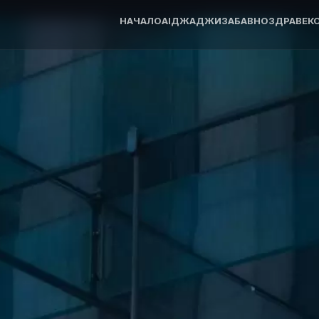
НАЧАЛО
AI
ДЖАДЖИ
ЗАБАВНО
ЗДРАВЕ
К