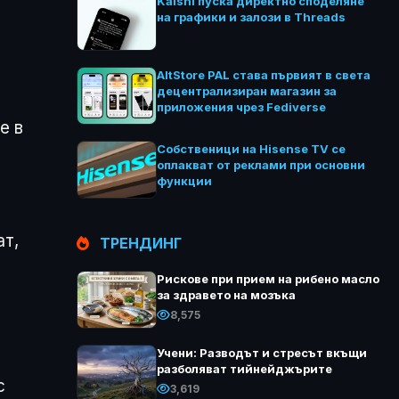
Kalshi пуска директно споделяне
на графики и залози в Threads
AltStore PAL става първият в света
децентрализиран магазин за
приложения чрез Fediverse
е в
Собственици на Hisense TV се
оплакват от реклами при основни
функции
ат,
ТРЕНДИНГ
Рискове при прием на рибено масло
за здравето на мозъка
8,575
Учени: Разводът и стресът вкъщи
разболяват тийнейджърите
с
3,619