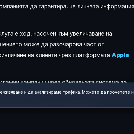
 компанията да гарантира, че личната информаци
луга е ход, насочен към увеличаване на
ешението може да разочарова част от
привличане на клиенти чрез платформата
Apple
кламни кампании чрез обновената система за
реживяване и да анализираме трафика. Можете да прочетете 
ата на
Apple
. Пълните детайли за функциониран
официалния уебсайт на компанията.