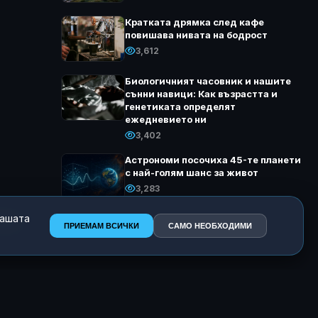
я
Кратката дрямка след кафе
повишава нивата на бодрост
3,612
Биологичният часовник и нашите
сънни навици: Как възрастта и
генетиката определят
ежедневието ни
3,402
Астрономи посочиха 45-те планети
с най-голям шанс за живот
3,283
нашата
ето
ПРИЕМАМ ВСИЧКИ
САМО НЕОБХОДИМИ