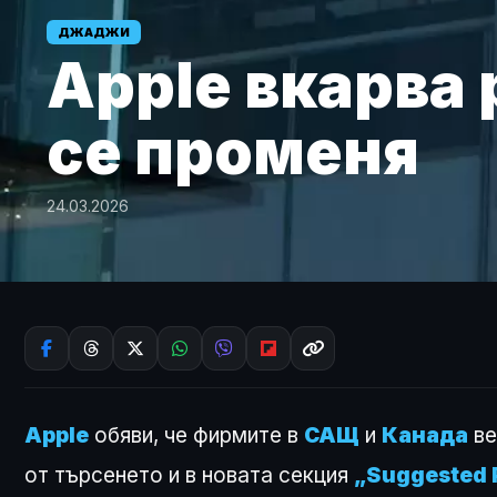
ДЖАДЖИ
Apple вкарва 
се променя
24.03.2026
Apple
обяви, че фирмите в
САЩ
и
Канада
ве
от търсенето и в новата секция
„Suggested 