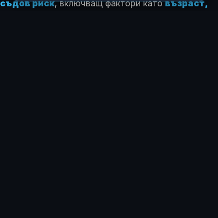
съдов риск
, включващ фактори като
възраст,
хипертония и генетична
предразположеност
. Дори при нормални
стойности на холестерола, статините могат да
намалят риска от сърдечни събития с до
40%
,
допълвайки здравословния начин на живот, без
да го заместват.
КАК ТЕ КАРА ДА СЕ ЧУВСТВАШ ТАЗИ ИСТОРИЯ?
😍
😂
😲
😢
0
0
0
0
ЗА АВТОРА