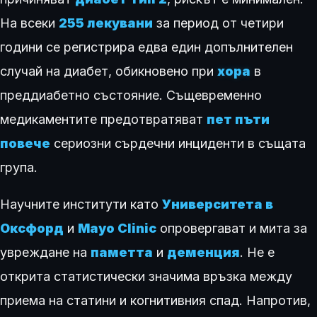
На всеки
255 лекувани
за период от четири
години се регистрира едва един допълнителен
случай на диабет, обикновено при
хора
в
преддиабетно състояние. Същевременно
медикаментите предотвратяват
пет пъти
повече
сериозни сърдечни инциденти в същата
група.
Научните институти като
Университета в
Оксфорд
и
Mayo Clinic
опровергават и мита за
увреждане на
паметта
и
деменция
. Не е
открита статистически значима връзка между
приема на статини и когнитивния спад. Напротив,