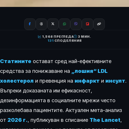
1,568 ПРЕГЛЕДА
3 МИН.
131
СПОДЕЛЯНИЯ
Статините
остават сред най-ефективните
средства за понижаване на
„лошия“ LDL
холестерол
и превенция на
инфаркт
и
инсулт
.
Въпреки доказаната им ефикасност,
дезинформацията в социалните мрежи често
разколебава пациентите. Актуален мета-анализ
от
2026 г.
, публикуван в списание
The Lancet
,