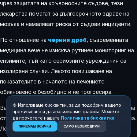
чрез защитата на кръвоносните съдове, тези
лекарства помагат за дългосрочното здраве на
мозъка и намаляват риска от съдови инциденти.
По отношение на
черния дроб
, съвременната
медицина вече не изисква рутинен мониторинг на
ензимите, тъй като сериозните увреждания са
изолирани случаи. Лекото повишаване на
показателите в началото на лечението
обикновено е безобидно и не прогресира.
🍪 Използваме бисквитки, за да подобрим вашето
Важно е да се разбере, че решението за прием на
преживяване и да анализираме трафика. Можете
статини не зависи само от нивата на холестерола.
да прочетете нашата
Политика за бисквитки
.
ПРИЕМАМ ВСИЧКИ
САМО НЕОБХОДИМИ
Лекарите оценяват
цялостния сърдечно-