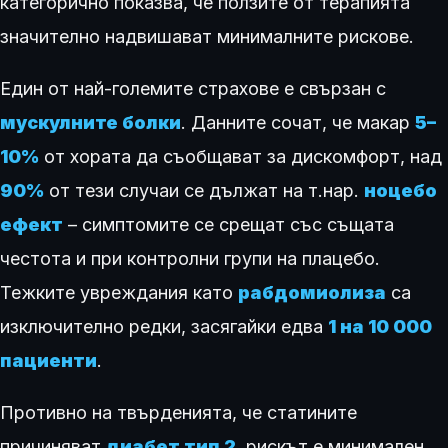
категорично показва, че ползите от терапията
значително надвишават минималните рискове.
Един от най-големите страхове е свързан с
мускулните болки
. Данните сочат, че макар
5–
10%
от хората да съобщават за дискомфорт, над
90%
от тези случаи се дължат на т.нар.
ноцебо
ефект
– симптомите се срещат със същата
честота и при контролни групи на плацебо.
Тежките увреждания като
рабдомиолиза
са
изключително редки, засягайки едва
1 на 10 000
пациенти
.
Противно на твърденията, че статините
причиняват
диабет тип 2
, рискът е минимален.