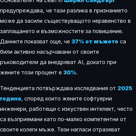
Основателят на Lean In
Шерил Сандбърг
предупреждава, че тази разлика в признанието
може да засили съществуващото неравенство в
заплащането и възможностите за повишение.
Данните показват още, че
37% от мъжете
са
били активно насърчавани от своите
ръководители да внедряват AI, докато при
жените този процент е
30%
.
Тенденцията потвърждава изследвания от
2025
година
, според които жените софтуерни
инженери, работещи с изкуствен интелект, често
са възприемани като по-малко компетентни от
своите колеги мъже. Тези нагласи отразяват