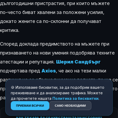
дългогодишни пристрастия, при които мъжете
по-често биват хвалени за положени усилия,
докато жените са по-склонни да получават
критика.
Според доклада предимството на мъжете при
признаването на нови умения подобрява техните
атестации и репутация.
Шерил Сандбърг
подчертава пред
Axios
, че ако на тези малки
различия не се обърне внимание веднага, те ще се
🍪 Използваме бисквитки, за да подобрим вашето
превърнат в сериозни пречки за професионалното
преживяване и да анализираме трафика. Можете
развитие на жените в бъдеще.
да прочетете нашата
Политика за бисквитки
.
ПРИЕМАМ ВСИЧКИ
САМО НЕОБХОДИМИ
КАК ТЕ КАРА ДА СЕ ЧУВСТВАШ ТАЗИ ИСТОРИЯ?