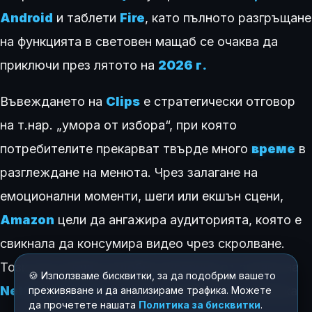
Android
и таблети
Fire
, като пълното разгръщане
на функцията в световен мащаб се очаква да
приключи през лятото на
2026 г.
Въвеждането на
Clips
е стратегически отговор
на т.нар. „умора от избора“, при която
потребителите прекарват твърде много
време
в
разглеждане на менюта. Чрез залагане на
емоционални моменти, шеги или екшън сцени,
Amazon
цели да ангажира аудиторията, която е
свикнала да консумира видео чрез скролване.
Този ход следва подобни иновации от страна на
🍪 Използваме бисквитки, за да подобрим вашето
Netflix
и
Disney+
, но се отличава с по-дълбока
преживяване и да анализираме трафика. Можете
да прочетете нашата
Политика за бисквитки
.