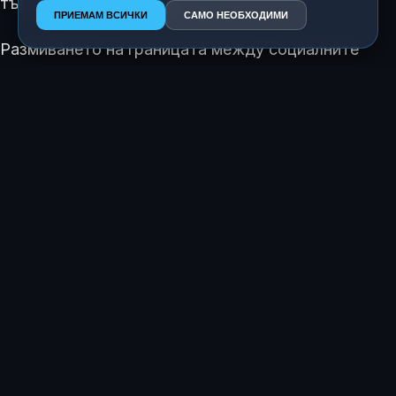
търговска интеграция.
ПРИЕМАМ ВСИЧКИ
САМО НЕОБХОДИМИ
Размиването на границата между социалните
медии и традиционното забавление потвърждава
трансформацията на стрийминг приложенията в
сложни алгоритмични среди. За
Amazon
, която
вече достига до над
315 милиона потребители
в нивата с реклами, това е ключов механизъм за
увеличаване на приходите и задържане на
вниманието на новите поколения зрители.
КАК ТЕ КАРА ДА СЕ ЧУВСТВАШ ТАЗИ ИСТОРИЯ?
😍
😂
😲
😢
0
0
0
0