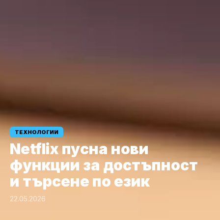
ТЕХНОЛОГИИ
Netflix пусна нови
функции за достъпност
и търсене по език
22.05.2026