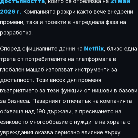
достъпността
, който се отбелязва на
21 май
2026 г.
Компанията разкри както вече внедрени
промени, така и проекти в напреднала фаза на
разработка.
Според официалните данни на
Netflix
, близо една
трета от потребителите на платформата в
глобален мащаб използват инструменти за
достъпност. Този висок дял променя
възприятието за тези функции от нишови в базови
за бизнеса. Пазарният отпечатък на компанията
обхваща над 190 държави, а пресичането на
езиковото многообразие с нуждите на хората с
увреждания оказва сериозно влияние върху