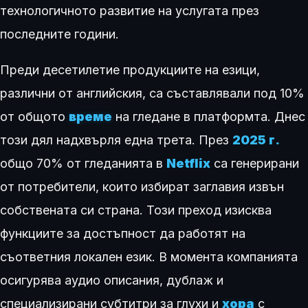
технологичното развитие на услугата през
последните години.
Преди десетилетие продукциите на езици,
различни от английския, са съставлявали под 10%
от общото
време
на гледане в платформта. Днес
този дял надхвърля една трета. През
2025 г.
общо 70% от гледанията в
Netflix
са генерирани
от потребители, които избират заглавия извън
собствената си страна. Този преход изисква
функциите за достъпност да работят на
съответния локален език. В момента компанията
осигурява аудио описания, дублаж и
специализирани субтитри за глухи и
хора
с