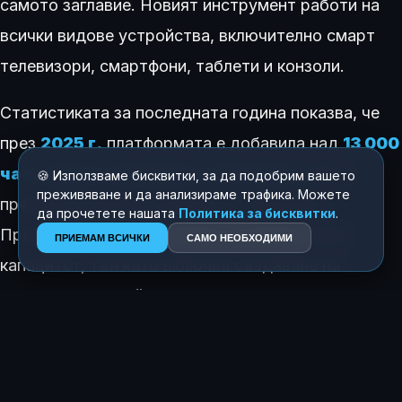
самото заглавие. Новият инструмент работи на
всички видове устройства, включително смарт
телевизори, смартфони, таблети и конзоли.
Статистиката за последната година показва, че
през
2025 г.
платформата е добавила над
13 000
часа аудио описания на 34 езика
, което
🍪 Използваме бисквитки, за да подобрим вашето
преживяване и да анализираме трафика. Можете
представлява годишен ръст от над 30%.
да прочетете нашата
Политика за бисквитки
.
Процесът изисква сериозен производствен
ПРИЕМАМ ВСИЧКИ
САМО НЕОБХОДИМИ
капацитет, тъй като включва създаване на
отделен сценарий, гласов запис и звуков микс за
всяка езикова версия. Извън вече наличните
подобрения, от компанията обявиха, че в близко
бъдеще планират да внедрят и поддръжка за