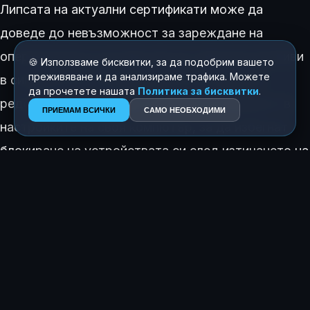
Липсата на актуални сертификати може да
доведе до невъзможност за зареждане на
операционната система или до сериозни пробиви
🍪 Използваме бисквитки, за да подобрим вашето
преживяване и да анализираме трафика. Можете
в сигурността. Потребителите се съветват
да прочетете нашата
Политика за бисквитки
.
редовно да проверяват раздела за сигурност в
ПРИЕМАМ ВСИЧКИ
САМО НЕОБХОДИМИ
настройките на своя компютър, за да избегнат
блокиране на устройствата си след изтичането на
крайния срок.
КАК ТЕ КАРА ДА СЕ ЧУВСТВАШ ТАЗИ ИСТОРИЯ?
😍
😂
😲
😢
0
0
1
0