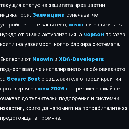
текущия статус на защитата чрез цветни
индикатори.
Зелен цвят
означава, че
устройството е защитено,
жълт
сигнализира за
нужда от ръчна актуализация, а
червен
показва
критична уязвимост, която блокира системата.
Експерти от
Neowin
и
XDA-Developers
подчертават, че инсталирането на обновяването
за
Secure Boot
е задължително преди крайния
срок в края на
юни 2026 г.
През месец май се
очакват допълнителни подобрения и системни
известия, които да напомнят на потребителите за
предстоящата промяна.