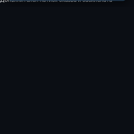
конкуренция от страна на
Apple
, чийто нов
достъпен лаптоп
MacBook Neo
се радва на
огромен успех сред потребителите и критиците.
За бета потребителите в програмата
Windows
Insider
вече се подготвят няколко дългоочаквани
подобрения:
По-бърз и надежден
File Explorer
.
Възможност за преместване на лентата със
задачи (
taskbar
) в горната част или отстрани на
екрана.
Разширени опции за персонализиране на