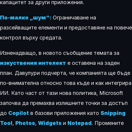
капацитет за други приложения.
По-малко „шум“:
Ограничаване на
разсейващите елементи и предоставяне на повече
контрол върху средата.
Изненадващо, в новото съобщение темата за
изкуствения интелект
е оставена на заден
план. Давулури подчерта, че компанията ще бъде
по-внимателна относно това къде и как интегрира
ИИ. Като част от тази нова политика, Microsoft
започва да премахва излишните точки за достъп
до
Copilot
в базови приложения като
Snipping
Tool
,
Photos
,
Widgets
и
Notepad
. Промените