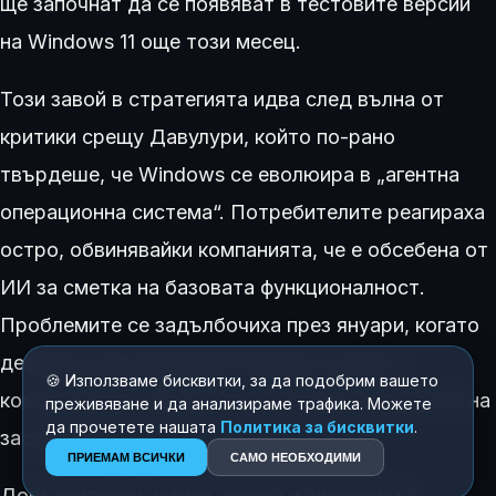
ще започнат да се появяват в тестовите версии
на Windows 11 още този месец.
Този завой в стратегията идва след вълна от
критики срещу Давулури, който по-рано
твърдеше, че Windows се еволюира в „агентна
операционна система“. Потребителите реагираха
остро, обвинявайки компанията, че е обсебена от
ИИ за сметка на базовата функционалност.
Проблемите се задълбочиха през януари, когато
дефектна актуализация попречи на много
🍪 Използваме бисквитки, за да подобрим вашето
компютри да стартират или да влизат в режим на
преживяване и да анализираме трафика. Можете
да прочетете нашата
Политика за бисквитки
.
заспиване.
ПРИЕМАМ ВСИЧКИ
САМО НЕОБХОДИМИ
Допълнителен натиск оказва и засилената