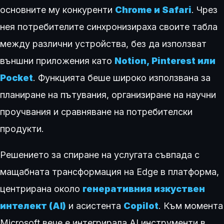
основните му конкуренти
Chrome и Safari
. Чрез
нея потребителите синхронизираха своите табла
между различни устройства, без да използват
външни приложения като
Notion, Pinterest или
Pocket
. Функцията беше широко използвана за
планиране на пътувания, организиране на научни
проучвания и сравняване на потребителски
продукти.
Решението за спиране на услугата съвпада с
мащабната трансформация на Edge в платформа,
центрирана около
генеративния изкуствен
интелект (AI)
и асистента
Copilot
. Към момента
Microsoft вече е интегрирала AI инструменти в