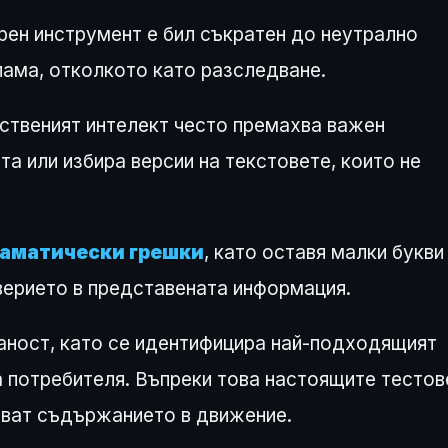
ерен инструмент е бил съкратен до неутрално
лама, отколкото като разследване.
ственият интелект често премахва важен
а или избира версии на текстовете, които не
раматически грешки
, като оставя малки букви
верието в представената информация.
аност, като се идентифицира най-подходящият
 потребителя. Въпреки това настоящите тестов
яват съдържанието в движение.