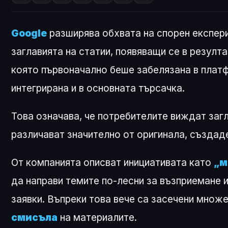
Google
разширява обхвата на спорен експери
заглавията на статии, появяващи се в резулта
която първоначално беше забелязана в пла
интегрирана и в основната търсачка.
Това означава, че потребителите виждат загл
различават значително от оригинала, създад
От компанията описват инициативата като
„м
да направи темите по-лесни за възприемане 
заявки. Въпреки това вече са засечени множ
смисъла
на материалите.