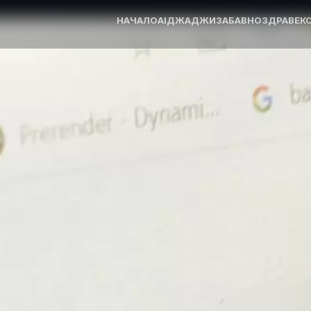
НАЧАЛО
AI
ДЖАДЖИ
ЗАБАВНО
ЗДРАВЕ
К