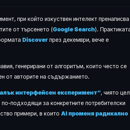
мент, при който изкуствен интелект пренаписва
тите от търсенето (
Google Search
). Практиката
тформата
Discover
през декември, вече е
авия, генерирани от алгоритъм, които често се
ен от авторите на съдържанието.
алък интерфейсен експеримент“
, чиято цел
и по-подходящи за конкретните потребителски
ество примери, в които
AI променя радикално