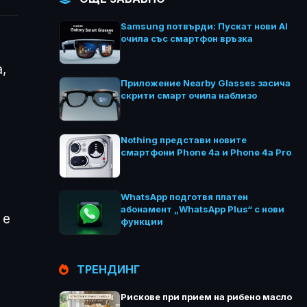
Samsung потвърди: Пускат нови AI
очила със смартфон връзка
,
Приложение Nearby Glasses засича
скрити смарт очила наблизо
Nothing представи новите
смартфони Phone 4a и Phone 4a Pro
WhatsApp подготвя платен
абонамент „WhatsApp Plus“ с нови
 е
функции
ТРЕНДИНГ
Рискове при прием на рибено масло