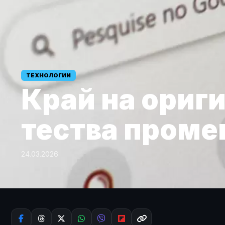
ТЕХНОЛОГИИ
Край на ориг
тества промен
24.03.2026