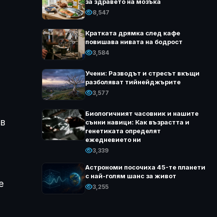
за здравето на мозъка
8,547
Кратката дрямка след кафе
повишава нивата на бодрост
3,584
Учени: Разводът и стресът вкъщи
разболяват тийнейджърите
3,577
Биологичният часовник и нашите
 в
сънни навици: Как възрастта и
генетиката определят
ежедневието ни
3,339
Астрономи посочиха 45-те планети
с най-голям шанс за живот
е
3,255