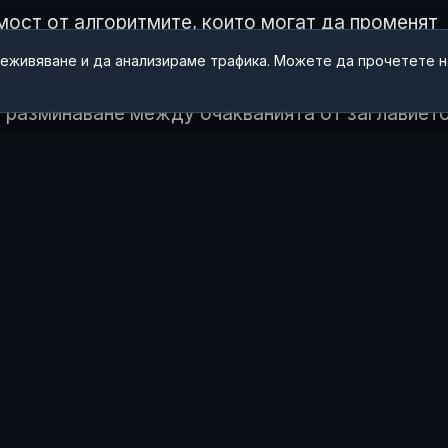
имост от алгоритмите, които могат да променят
ния създател.
реживяване и да анализираме трафика. Можете да прочетете 
 разминаване между очакванията от заглавието
 на промяната подчертават, че тя пренебрегва
ане на читателите, тъй като алгоритъмът не
 ЧУВСТВАШ ТАЗИ ИСТОРИЯ?
😂
😲
😢
0
0
0