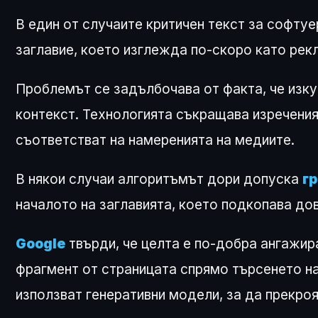
В един от случаите критичен текст за софту
заглавие, което изглежда по-скоро като рек
Проблемът се задълбочава от факта, че изку
контекст. Технологията съкращава изреченият
съответстват на намеренията на медиите.
В някои случаи алгоритъмът дори допуска
г
началото на заглавията, което подкопава до
Google
твърди, че целта е по-добра ангажир
фрагмент от страницата спрямо търсенето на
използват генеративни модели, за да прекро