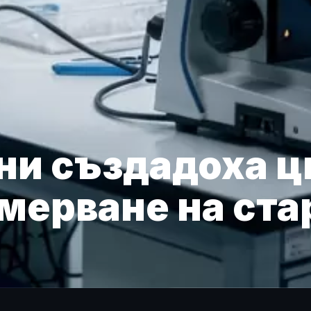
ни създадоха 
змерване на ст