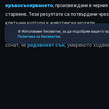
кръвосъсирването
, произвеждани в черния
стареене. Тези резултати са потвърдени чрез
клетъчни култури и животински модели.
🍪 Използваме бисквитки, за да подобрим вашето п
Проучването обръща внимание и на влиянието
Политика за бисквитки
.
сочат, че
редовният сън
, умереното ходене
биологичното остаряване. Обратно,
тютюно
се свързват с ускорени процеси на дегенерац
бъдещи персонализирани терапии и интервенц
напреднала възраст.
КАК ТЕ КАРА ДА СЕ