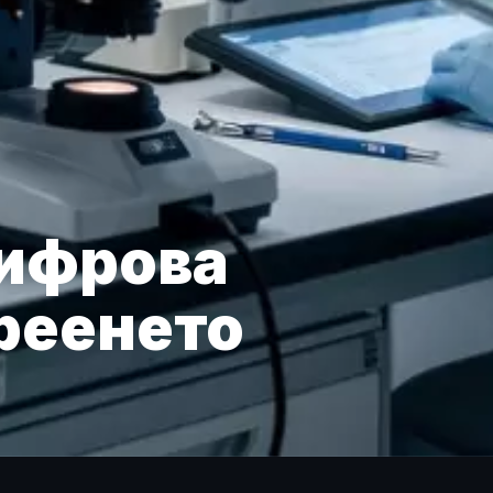
цифрова
ареенето