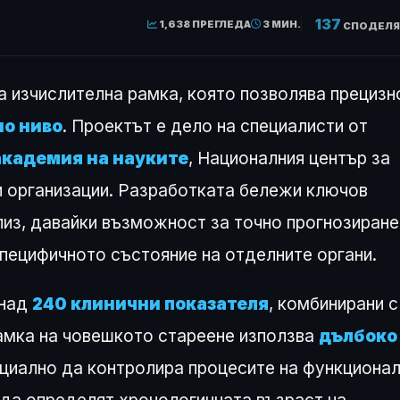
137
1,638 ПРЕГЛЕДА
3 МИН.
СПОДЕЛЯ
 изчислителна рамка, която позволява прецизн
но ниво
. Проектът е дело на специалисти от
академия на науките
, Националния център за
 организации. Разработката бележи ключов
из, давайки възможност за точно прогнозиране
пецифичното състояние на отделните органи.
 над
240 клинични показателя
, комбинирани с
амка на човешкото стареене използва
дълбоко
енциално да контролира процесите на функциона