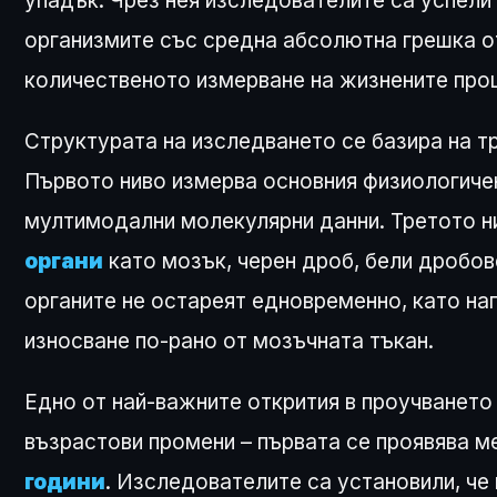
упадък. Чрез нея изследователите са успели
организмите със средна абсолютна грешка 
количественото измерване на жизнените про
Структурата на изследването се базира на 
Първото ниво измерва основния физиологичен
мултимодални молекулярни данни. Третото 
органи
като мозък, черен дроб, бели дробов
органите не остареят едновременно, като н
износване по-рано от мозъчната тъкан.
Едно от най-важните открития в проучването 
възрастови промени – първата се проявява 
години
. Изследователите са установили, че