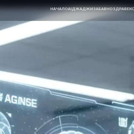
НАЧАЛО
AI
ДЖАДЖИ
ЗАБАВНО
ЗДРАВЕ
К