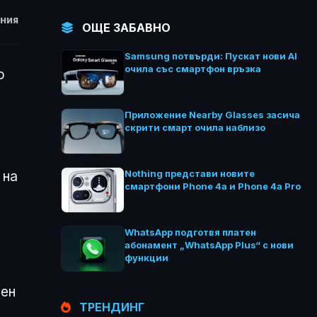
НИЯ
ОЩЕ ЗАБАВНО
Samsung потвърди: Пускат нови AI
очила със смартфон връзка
о
Приложение Nearby Glasses засича
скрити смарт очила наблизо
Nothing представи новите
 на
смартфони Phone 4a и Phone 4a Pro
WhatsApp подготвя платен
абонамент „WhatsApp Plus“ с нови
функции
лен
ТРЕНДИНГ