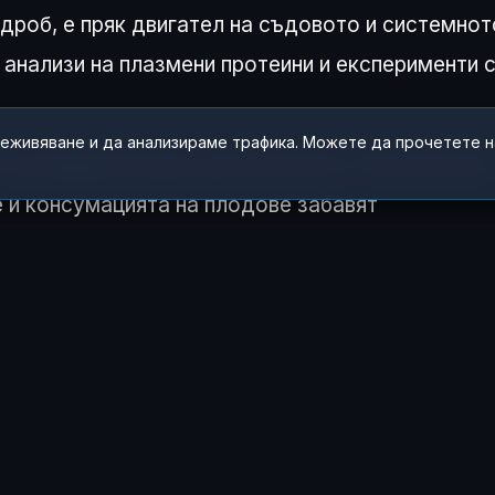
 дроб, е пряк двигател на съдовото и системнот
 анализи на плазмени протеини и експерименти 
реживяване и да анализираме трафика. Можете да прочетете 
 на навиците върху дълголетието. Резултатите
 и консумацията на плодове забавят
пушенето
, недоспиването и нередовното хран
ия. Тази нова научна рамка отваря врати към
ии, насочени към подобряване на здравето в
 ЧУВСТВАШ ТАЗИ ИСТОРИЯ?