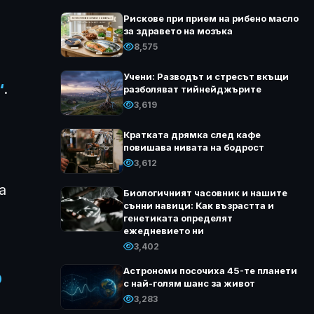
Рискове при прием на рибено масло
за здравето на мозъка
8,575
Учени: Разводът и стресът вкъщи
“
.
разболяват тийнейджърите
3,619
Кратката дрямка след кафе
повишава нивата на бодрост
3,612
а
Биологичният часовник и нашите
сънни навици: Как възрастта и
генетиката определят
ежедневието ни
3,402
Астрономи посочиха 45-те планети
0
с най-голям шанс за живот
3,283