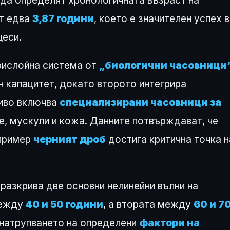
 да определят хронологичната възраст на
от едва
3,87 години
, което е значителен успех в
цеси.
трислойна система от
„биологични часовници
 капацитет, докато второто интегрира
ниво включва
специализирани часовници за
е, мускули и кожа. Данните потвърждават, че
апример
черният дроб
достига критична точка н
разкрива две основни нелинейни вълни на
между
40 и 50 години
, а втората между
60 и 7
 натрупването на определени
фактори на