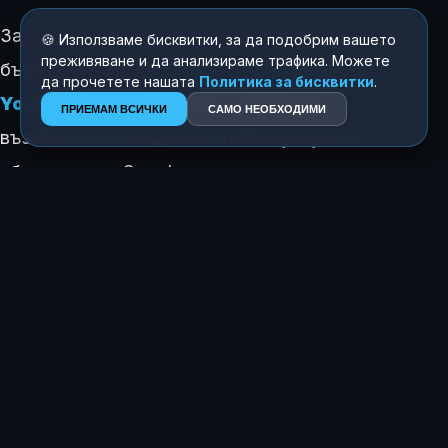
За слушане на съдържание на заден план ще
🍪 Използваме бисквитки, за да подобрим вашето
преживяване и да анализираме трафика. Можете
бъде необходим
активен абонамент за
да прочетете нашата
Политика за бисквитки
.
YouTube Premium
, което превръща
ПРИЕМАМ ВСИЧКИ
САМО НЕОБХОДИМИ
възможността в допълнителна услуга за
абонатите на Google.
КАК ТЕ КАРА ДА СЕ ЧУВСТВАШ ТАЗИ ИСТОРИЯ?
😍
😂
😲
😢
0
0
0
0
ЗА АВТОРА
Росен Димитров
Главен редактор