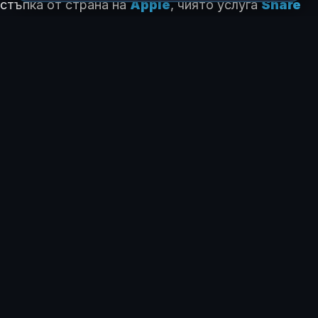
стъпка от страна на
Apple
, чиято услуга
Share
Item Location
вече работи с компании като
British Airways
и
Virgin Atlantic
. С новия
инструмент на
Google
, екосистемата за
проследяване в реално
време
става достъпна за
огромната база от потребители на устройства с
Android
.
КАК ТЕ КАРА ДА СЕ ЧУВСТВАШ ТАЗИ ИСТОРИЯ?
😍
😂
😲
😢
0
0
1
0
ЗА АВТОРА