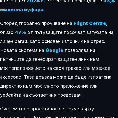
което през
2024 г.
е засегнало рекордните
33,4
милиона куфара
.
Според глобално проучване на
Flight Centre
,
близо
47%
от пътуващите посочват загубата на
личен багаж като основен източник на стрес.
Новата система на
Google
позволява на
пътниците да генерират защитен линк към
местоположението на своя тракер или мрежов
аксесоар. Тази връзка може да бъде изпратена
директно към мобилното приложение или
уебсайта на съответния превозвач.
Системата е проектирана с фокус върху
сигурността. Потребителите могат да прекратят