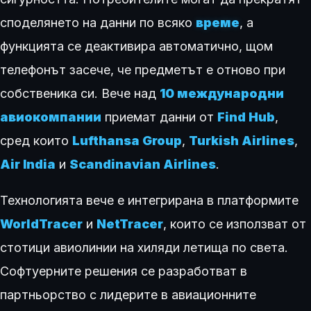
споделянето на данни по всяко
време
, а
функцията се деактивира автоматично, щом
телефонът засече, че предметът е отново при
собственика си. Вече над
10 международни
авиокомпании
приемат данни от
Find Hub
,
сред които
Lufthansa Group
,
Turkish Airlines
,
Air India
и
Scandinavian Airlines
.
Технологията вече е интегрирана в платформите
WorldTracer
и
NetTracer
, които се използват от
стотици авиолинии на хиляди летища по света.
Софтуерните решения се разработват в
партньорство с лидерите в авиационните