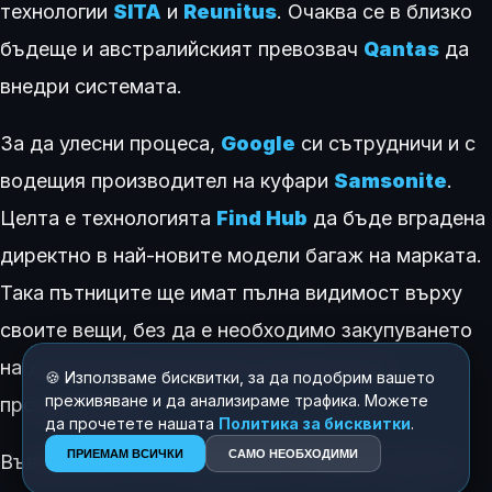
технологии
SITA
и
Reunitus
. Очаква се в близко
бъдеще и австралийският превозвач
Qantas
да
внедри системата.
За да улесни процеса,
Google
си сътрудничи и с
водещия производител на куфари
Samsonite
.
Целта е технологията
Find Hub
да бъде вградена
директно в най-новите модели багаж на марката.
Така пътниците ще имат пълна видимост върху
своите вещи, без да е необходимо закупуването
на допълнителни външни устройства за
🍪 Използваме бисквитки, за да подобрим вашето
преживяване и да анализираме трафика. Можете
проследяване.
да прочетете нашата
Политика за бисквитки
.
ПРИЕМАМ ВСИЧКИ
САМО НЕОБХОДИМИ
Въвеждането на тази функция следва подобна