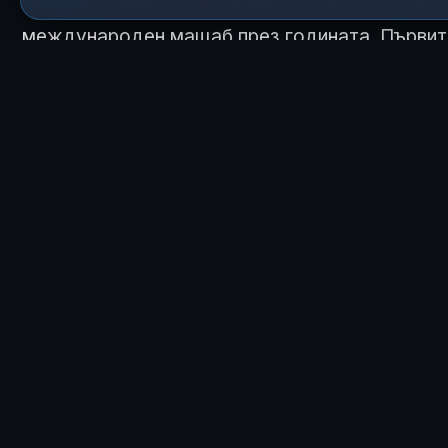
Google
планира да разшири обхвата на глас
международен мащаб през годината. Първите
са
Австралия, Нова Зеландия и Великоб
КАК ТЕ КАРА ДА СЕ
😍
2
ЗА АВТОРА
Росен Димитров
Главен редактор