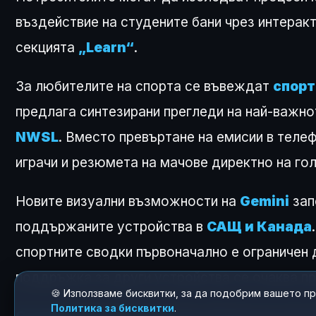
въздействие на студените бани чрез интерак
секцията
„Learn“
.
За любителите на спорта се въвеждат
спорт
предлага синтезирани прегледи на най-важно
NWSL
. Вместо превъртане на емисии в телеф
играчи и резюмета на мачове директно на го
Новите визуални възможности на
Gemini
зап
поддържаните устройства в
САЩ и Канада
спортните сводки първоначално е ограничен 
поддръжка за други устройства се очаква п
🍪 Използваме бисквитки, за да подобрим вашето п
Политика за бисквитки
.