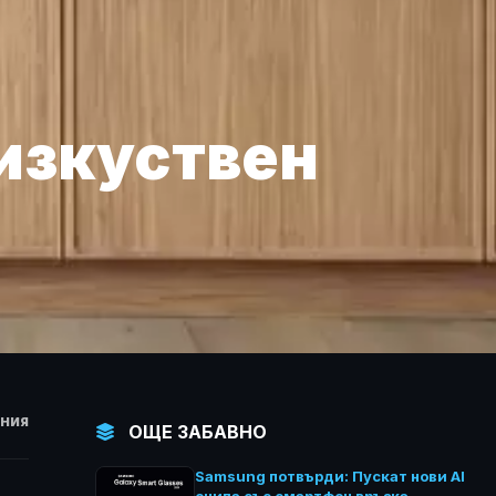
 изкуствен
НИЯ
ОЩЕ ЗАБАВНО
Samsung потвърди: Пускат нови AI