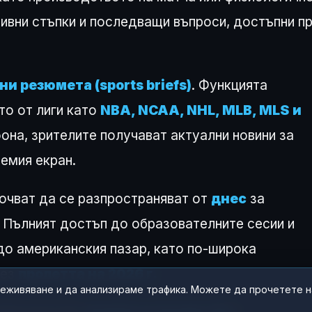
тивни стъпки и последващи въпроси, достъпни п
ни резюмета (sports briefs)
. Функцията
то от лиги като
NBA, NCAA, NHL, MLB, MLS и
она, зрителите получават актуални новини за
лемия екран.
очват да се разпространяват от
днес
за
. Пълният достъп до образователните сесии и
до американския пазар, като по-широка
рез
пролетта на 2026 г.
реживяване и да анализираме трафика. Можете да прочетете 