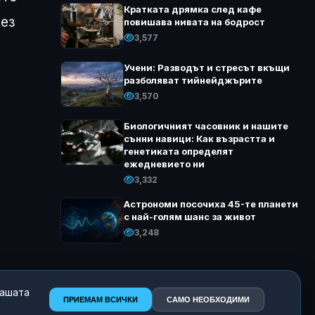
Кратката дрямка след кафе
рез
повишава нивата на бодрост
3,577
Учени: Разводът и стресът вкъщи
разболяват тийнейджърите
3,570
Биологичният часовник и нашите
сънни навици: Как възрастта и
генетиката определят
ежедневието ни
3,332
Астрономи посочиха 45-те планети
с най-голям шанс за живот
3,248
нашата
ПРИЕМАМ ВСИЧКИ
САМО НЕОБХОДИМИ