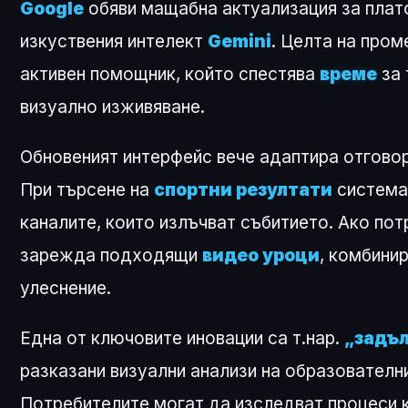
Google
обяви мащабна актуализация за пла
изкуствения интелект
Gemini
. Целта на пром
активен помощник, който спестява
време
за 
визуално изживяване.
Обновеният интерфейс вече адаптира отговор
При търсене на
спортни резултати
система
каналите, които излъчват събитието. Ако по
зарежда подходящи
видео уроци
, комбини
улеснение.
Една от ключовите иновации са т.нар.
„задъл
разказани визуални анализи на образователн
Потребителите могат да изследват процеси 