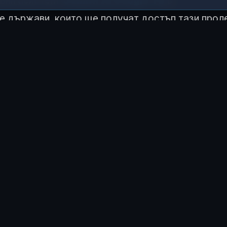
овия асистент
Gemini за Google ТВ
в
 държави, които ще получат достъп тази проле
ритания
.
 ЧУВСТВАШ ТАЗИ ИСТОРИЯ?
😂
😲
😢
0
0
0