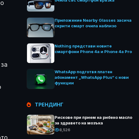
очила със смартфон връзка
ко
Приложение Nearby Glasses засича
скрити смарт очила наблизо
Nothing представи новите
смартфони Phone 4a и Phone 4a Pro
 за
WhatsApp подготвя платен
абонамент „WhatsApp Plus“ с нови
функции
о
ТРЕНДИНГ
Рискове при прием на рибено масло
за здравето на мозъка
8,526
ото