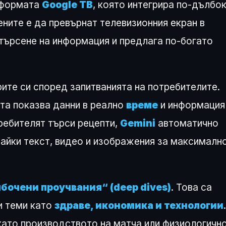
тформата
Google ТВ
, която интегрира по-дълбо
ените е да превърнат телевизионния екран в
търсене на информация и предлага по-богато
ите си според запитванията на потребителите.
та показва данни в реално
време
и информация
требителят търси рецепти,
Gemini
автоматично
райки текст, видео и изображения за максималн
бочени проучвания“ (deep dives)
. Това са
и теми като
здраве, икономика и технологии
.
като производството на матча или физиологичн