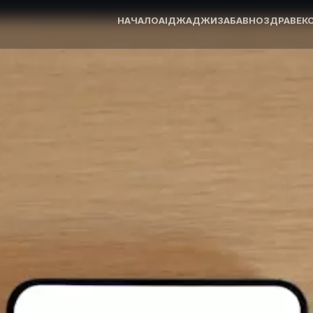
НАЧАЛО
AI
ДЖАДЖИ
ЗАБАВНО
ЗДРАВЕ
К