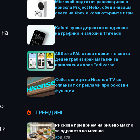
Microsoft подготвя революционна
конзола Project Helix, обединяваща
света на Xbox и компютърните игри
Kalshi пуска директно споделяне
 на
на графики и залози в Threads
AltStore PAL става първият в света
децентрализиран магазин за
приложения чрез Fediverse
Собственици на Hisense TV се
оплакват от реклами при основни
функции
но
ТРЕНДИНГ
Рискове при прием на рибено масло
 и
за здравето на мозъка
8,575