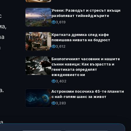
Учени: Разводът и стресът вкъщи
с
разболяват тийнейджърите
3,619
ма,
Кратката дрямка след кафе
за
повишава нивата на бодрост
а
3,612
Биологичният часовник и нашите
сънни навици: Как възрастта и
генетиката определят
ежедневието ни
3,402
а.
Астрономи посочиха 45-те планети
с най-голям шанс за живот
3,283
на