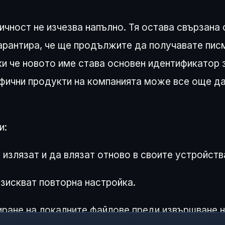
чност не изчезва напълно. Тя остава свързана 
гарантира, че ще продължите да получавате пис
ки че новото име става основен идентификатор 
ифични продукти на компанията може все още д
и:
излязат и да влязат отново в своите устройств
зискват повторна настройка.
иране на локалните файлове преди извършване 