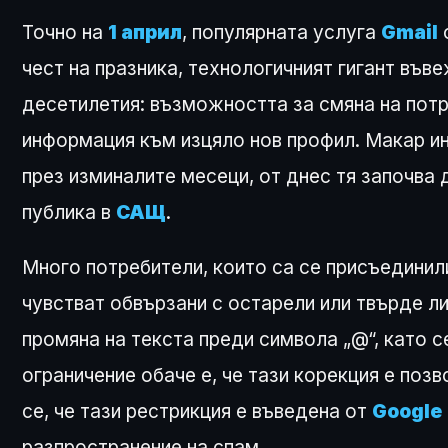
Точно на
1 април
, популярната услуга
Gmail
чест на празника, технологичният гигант във
десетилетия: възможността за смяна на потр
информация към изцяло нов профил. Макар и
през изминалите месеци, от днес тя започва
публика в
САЩ
.
Много потребители, които са се присъедини
чувстват обвързани с остарели или твърде л
промяна на текста преди символа „@“, като 
ограничение обаче е, че тази корекция е поз
се, че тази рестрикция е въведена от
Google
разпространение на спам.