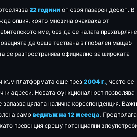
отбелязва
22 години
от своя пазарен дебют. В
ежда опция, която мнозина очакваха от
ебителското име, без да се налага прехвърляне
новацията да беше тествана в глобален мащаб
 да се разпространява официално за широката
ли към платформата още през
2004 г.
, често се
ични адреси. Новата функционалност позволява
се запазва цялата налична кореспонденция. Важ
волена само
веднъж на 12 месеца
. Предполага
като превенция срещу потенциални злоупотреби