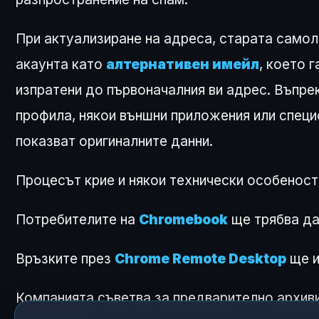
При актуализиране на адреса, старата самоли
акаунта като
алтернативен имейл
, което 
изпратени до първоначалния ви адрес. Въпре
профила, някои външни приложения или спец
показват оригиналните данни.
Процесът крие и някои технически особеност
Потребителите на
Chromebook
ще трябва да 
Връзките през
Chrome Remote Desktop
ще и
Компанията съветва за предварително архив