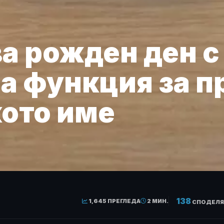
ва рожден ден с
а функция за п
ото име
138
1,645 ПРЕГЛЕДА
2 МИН.
СПОДЕЛЯ