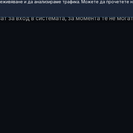
реживяване и да анализираме трафика. Можете да прочетете 
ат за вход в системата, за момента те не мога
ва, че един потребител може да натрупа списък
 ЧУВСТВАШ ТАЗИ ИСТОРИЯ?
😂
😲
😢
0
1
0