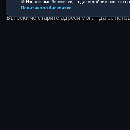
промяната.
🍪 Използваме бисквитки, за да подобрим вашето п
Политика за бисквитки
.
Въпреки че старите адреси могат да се ползв
да бъдат окончателно изтрити, което означа
няколко псевдонима във времето.
КАК ТЕ КАРА ДА СЕ
😍
0
ЗА АВТОРА