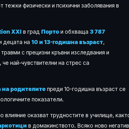
от тежки физически и психични заболявания в
ion XXI
в град
Порто
и обхваща
3 787
и децата на
10 и 13-годишна възраст
,
 травми с прецизни кръвни изследвания и
 че най-чувствителни на стрес са
а на родителите
преди 10-годишна възраст се
иологичните показатели.
 влияние оказват трудностите в училище, какт
наркотици
в домакинството. Всяко ново негати