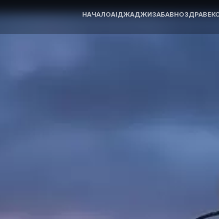
НАЧАЛО
AI
ДЖАДЖИ
ЗАБАВНО
ЗДРАВЕ
К