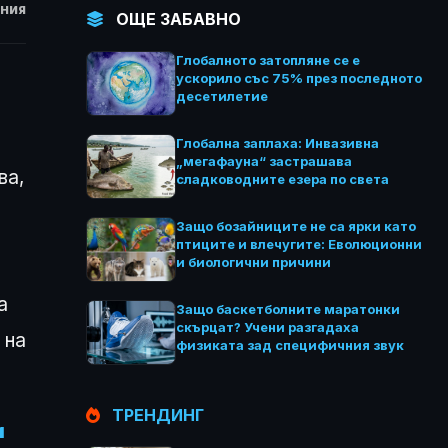
НИЯ
ОЩЕ ЗАБАВНО
Глобалното затопляне се е
ускорило със 75% през последното
десетилетие
Глобална заплаха: Инвазивна
„мегафауна“ застрашава
ва,
сладководните езера по света
Защо бозайниците не са ярки като
птиците и влечугите: Еволюционни
и биологични причини
а
Защо баскетболните маратонки
скърцат? Учени разгадаха
 на
физиката зад специфичния звук
ТРЕНДИНГ
и