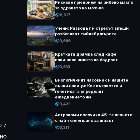
Рискове при прием на рибено масло
за здравето на мозъка
8,617
Учени: Разводът и стресът вкъщи
разболяват тийнейджърите
3,696
Кратката дрямка след кафе
повишава нивата на бодрост
3,633
Биологичният часовник и нашите
сънни навици: Как възрастта и
генетиката определят
ежедневието ни
3,423
Астрономи посочиха 45-те планети
с най-голям шанс за живот
о и
3,311
вно