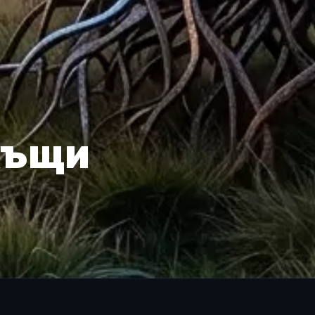
вкъщи