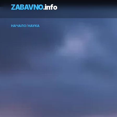
ZABAVNO
.info
НАЧАЛО
/
НАУКА