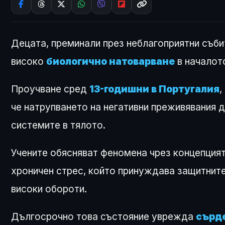
Децата, преминали през неблагоприятни събит
високо
биологично натоварване
в началот
Проучване сред
13-годишни в Португалия
,
че натрупването на негативни преживявания д
системите в тялото.
Учените обясняват феномена чрез концепция
хроничен стрес, който принуждава защитните
високи обороти.
Дългосрочно това състояние уврежда
сърд