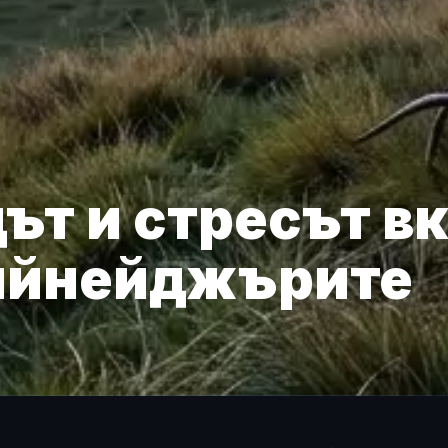
дът и стресът 
тийнейджърите