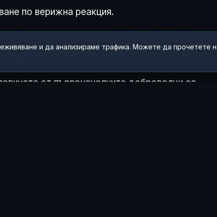
ване по верижна реакция.
акар общият брой травми до ранна детска възр
реживяване и да анализираме трафика. Можете да прочетете 
атрупването им до пубертета
е решаващо.
оловината от първоначалните доброволци са
й-уязвимите социални среди са по-склонни да с
а стреса вероятно е дори
по-силно от
 ЧУВСТВАШ ТАЗИ ИСТОРИЯ?
😂
😲
😢