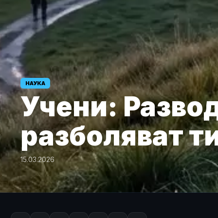
НАУКА
Учени: Разво
разболяват 
15.03.2026