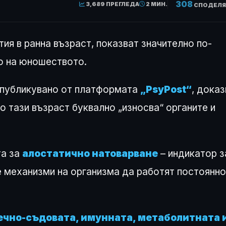
308
3,689 ПРЕГЛЕДА
2 МИН.
СПОДЕЛЯ
ия в ранна възраст, показват значително по-
о на юношеството.
 публикувано от платформата
„PsyPost“
, доказ
о тази възраст буквално „износва“ органите и
та за
алостатично натоварване
– индикатор з
 механизми на организма да работят постоянно
ечно-съдовата, имунната, метаболитната 