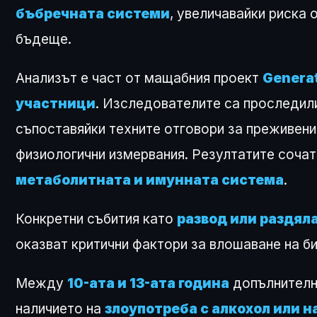
бъбречната системи
, увеличавайки риска 
бъдеще.
Анализът е част от мащабния проект
Generat
участници
. Изследователите са проследил
съпоставяйки техните отговори за преживени
физиологични измервания. Резултатите сочат,
метаболитната и имунната система
.
Конкретни събития като
развод или раздял
оказват критични фактори за влошаване на б
Между
10-ата и 13-ата година
допълнително
наличието на
злоупотреба с алкохол или 