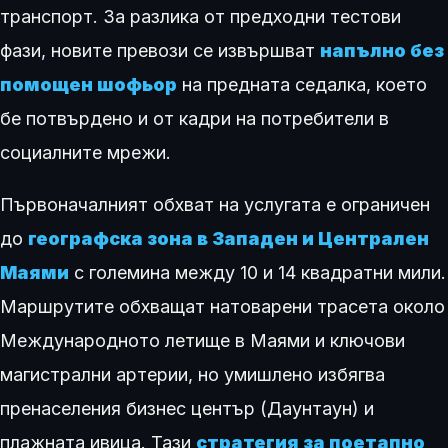
транспорт. За разлика от предходни тестови
фази, новите превози се извършват
напълно без
помощен шофьор
на предната седалка, което
бе потвърдено и от кадри на потребители в
социалните мрежи.
Първоначалният обхват на услугата е ограничен
до
географска зона в Западен и Централен
Маями
с големина между 10 и 14 квадратни мили.
Маршрутите обхващат натоварени трасета около
Международното летище в Маями и ключови
магистрални артерии, но умишлено избягва
пренаселения бизнес център (Даунтаун) и
плажната ивица. Тази
стратегия за поетапно