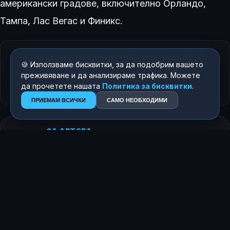
американски градове, включително Орландо,
Тампа, Лас Вегас и Финикс.
КАК ТЕ КАРА ДА СЕ ЧУВСТВАШ ТАЗИ ИСТОРИЯ?
🍪 Използваме бисквитки, за да подобрим вашето
преживяване и да анализираме трафика. Можете
😍
😂
😲
😢
да прочетете нашата
Политика за бисквитки
.
0
0
0
0
ПРИЕМАМ ВСИЧКИ
САМО НЕОБХОДИМИ
ЗА АВТОРА
Росен Димитров
Главен редактор
+359 896 020004
info@regionite.info
ПОСЛЕДВАЙ НИ В GOOGLE NEWS