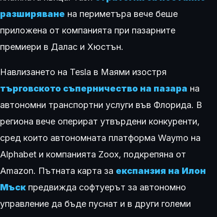
разширяване
на периметъра вече беше
приложена от компанията при пазарните
премиери в Далас и Хюстън.
Навлизането на Tesla в Маями изостря
търговското съперничество на пазара
на
автономни транспортни услуги във Флорида. В
региона вече оперират утвърдени конкуренти,
сред които автономната платформа Waymo на
Alphabet и компанията Zoox, подкрепяна от
Amazon. Пътната карта за
експанзия на Илон
Мъск
предвижда софтуерът за автономно
управление да бъде пуснат и в други големи