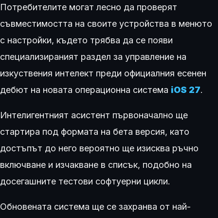
Потребителите могат лесно да проверят
съвместимостта на своите устройства в менюто
с настройки, където трябва да се появи
специализираният раздел за управление на
изкуствения интелект преди официалния есенен
дебют на новата операционна система
iOS 27
.
Интелигентният асистент първоначално ще
стартира под формата на бета версия, като
достъпът до него вероятно ще изисква ръчно
включване и изчакване в списък, подобно на
досегашните тестови софтуерни цикли.
Обновената система ще се захранва от най-