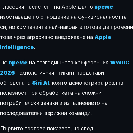
Гласовият асистент на Apple дълго
време
изоставаше по отношение на функционалността
си, но компанията най-накрая е готова да промени
това чрез агресивно внедряване на
Apple
Intelligence
.
По
време
на тазгодишната конференция
WWDC
2026
технологичният гигант представи
обновената
Siri AI
, която демонстрира реална
полезност при обработката на сложни
потребителски заявки и изпълнението на
последователни верижни команди.
Първите тестове показват, че след