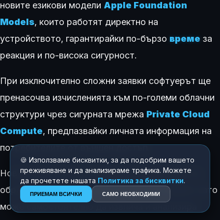
новите езикови модели
Apple Foundation
Models
, които работят директно на
устройството, гарантирайки по-бързо
време
за
реакция и по-висока сигурност.
При изключително сложни заявки софтуерът ще
пренасочва изчисленията към по-големи облачни
структури чрез сигурната мрежа
Private Cloud
Compute
, предпазвайки личната информация на
потребителите от външен достъп.
🍪 Използваме бисквитки, за да подобрим вашето
преживяване и да анализираме трафика. Можете
Новата Siri AI е много по-добре подготвена за
да прочетете нашата
Политика за бисквитки
.
обработка на персонални контекстни заявки, като
ПРИЕМАМ ВСИЧКИ
САМО НЕОБХОДИМИ
може самостоятелно да извлича и анализира