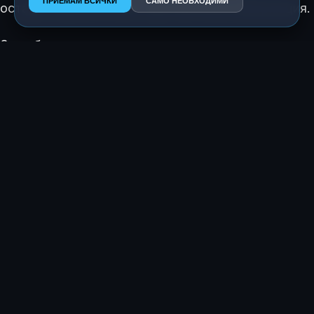
ПРИЕМАМ ВСИЧКИ
САМО НЕОБХОДИМИ
остават изключително чувствителна информация.
За работодателите и застрахователите
опасността се крие в това, че потребителите
могат да разтълкуват погрешно ролята на
инструмента или да пренебрегнат по-широки
заплахи, като атаки за заразяване на подканите
(prompt-injection).
Поради тази причина ИТ лидерите трябва ясно да
дефинират дали потребителски ИИ инструменти
могат да се използват с фирмени документи за
обезщетения, трудова медицина или досиета на
пациенти.