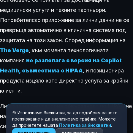
медицински услуги и техните партньори.
Потребителско приложение за лични данни не се
превръща автоматично в клинична система под
защитата на този закон. Според информация на
The Verge
, към момента технологичната
компания
не разполага с версия на Copilot
Health, съвместима с HIPAA
, и позиционира
продукта изцяло като директна услуга за крайни
клиенти.
Липсата на регулаторна обвързаност по HIPAA не
🍪 Използваме бисквитки, за да подобрим вашето
намалява риска, тъй като здравните досиета,
преживяване и да анализираме трафика. Можете
да прочетете нашата
Политика за бисквитки
.
симптомите и застрахователните детайли