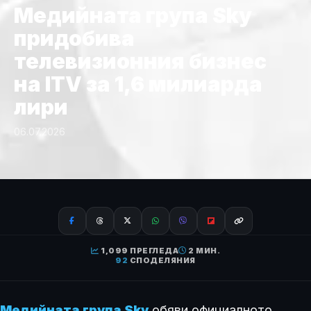
Медийната група Sky
придобива
телевизионния бизнес
на ITV за 1,6 милиарда
лири
06.07.2026
1,099 ПРЕГЛЕДА
2 МИН.
92
СПОДЕЛЯНИЯ
Медийната група Sky
обяви официалното