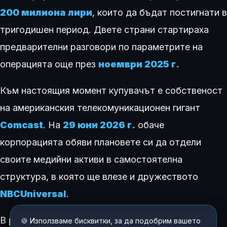
200 милиона лири
, които да бъдат постигнати в
тригодишен период. Двете страни стартираха
предварителни разговори по параметрите на
операцията още през
ноември 2025 г.
Към настоящия момент купувачът е собственост
на американския телекомуникационен гигант
Comcast
. На
29 юни 2026 г.
обаче
корпорацията обяви плановете си да отдели
своите медийни активи в самостоятелна
структура, в която ще влезе и дружеството
NBCUniversal
.
В резултат на това преструктуриране активите
🍪 Използваме бисквитки, за да подобрим вашето