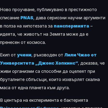
Ново проучване, публикувано в престижното
списание
PNAS
, дава сериозни научни аргументи
в полза на хипотезата за
панспермията
–
идеята, че животът на Земята може да е
пренесен от космоса.
Екип от
учени
, ръководен от
Лили Чжао от
Университета „Джонс Хопкинс“
, доказва, че
живи организми са способни да оцелеят при
бруталните сблъсъци, които изхвърлят скална
маса от една планета към друга.
В центъра на експеримента е бактерията