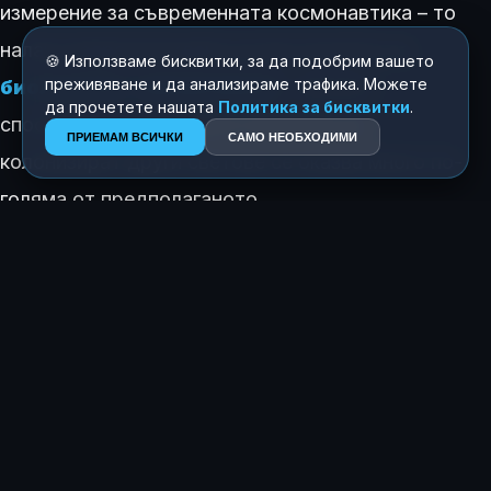
измерение за съвременната космонавтика – то
налага преразглеждане на протоколите за
🍪 Използваме бисквитки, за да подобрим вашето
преживяване и да анализираме трафика. Можете
биологично замърсяване
, тъй като
да прочетете нашата
Политика за бисквитки
.
способността на земните микроби да
ПРИЕМАМ ВСИЧКИ
САМО НЕОБХОДИМИ
колонизират други светове се оказва много по-
голяма от предполаганото.
КАК ТЕ КАРА ДА СЕ ЧУВСТВАШ ТАЗИ ИСТОРИЯ?
😍
😂
😲
😢
0
0
0
0
ЗА АВТОРА
Росен Димитров