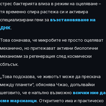
стрес бактерията влиза в режим на оцеляване –
тя временно спира растежа си и активира
специализирани гени за
възстановяване на
ДНК
.
Това означава, че микробите не просто оцеляват
механично, но притежават активни биологични
механизми за регенерация след космически
сблъсък.
„Това подсказва, че животът може да прескача
между планети“, обяснява Чжао, допълвайки
шеговито, че е напълно възможно
всички ние да
сме марсианци
. Откритието има и практическо