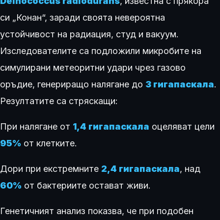
Deinococcus radiodurans
, известна с прякора
си „Конан“, заради своята невероятна
устойчивост на радиация, студ и вакуум.
Изследователите са подложили микробите на
симулирани метеоритни удари чрез газово
оръдие, генериращо налягане до
3 гигапаскала
.
Резултатите са стряскащи:
При налягане от
1,4 гигапаскала
оцеляват цели
95%
от клетките.
Дори при екстремните
2,4 гигапаскала
, над
60%
от бактериите остават живи.
Генетичният анализ показва, че при подобен