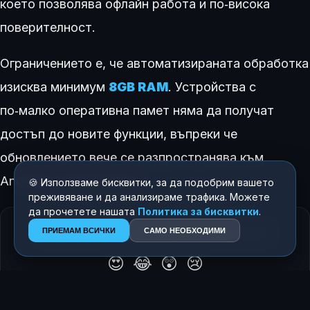
което позволява офлайн работа и по‑висока
поверителност.
Ограничението е, че автоматизираната обработка
изисква минимум
8GB RAM
. Устройства с
по‑малко оперативна памет няма да получат
достъп до новите функции, въпреки че
обновлението вече се разпространява към
Android потребителите.
🍪 Използваме бисквитки, за да подобрим вашето
преживяване и да анализираме трафика. Можете
да прочетете нашата
Политика за бисквитки
.
ПРИЕМАМ ВСИЧКИ
САМО НЕОБХОДИМИ
КАК ТЕ КАРА ДА СЕ ЧУВСТВАШ ТАЗИ ИСТОРИЯ?
😍
😂
😲
😢
0
0
0
0