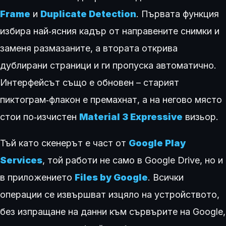
Frame
и
Duplicate Detection
. Първата функция
избира най‑ясния кадър от направените снимки и
заменя размазаните, а втората открива
дублирани страници и ги пропуска автоматично.
Интерфейсът също е обновен – старият
пиктограм‑флакон е премахнат, а на негово място
стои по‑изчистен
Material 3 Expressive
визьор.
Тъй като скенерът е част от
Google Play
Services
, той работи не само в Google Drive, но и
в приложението
Files by Google
. Всички
операции се извършват изцяло на устройството,
без изпращане на данни към сървърите на Google,