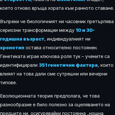
което отново връща хората към ранното ставане.
Въпреки че биологичният ни часовник претърпява
сериозни трансформации между
10 и 30-
годишна възраст
, индивидуалният ни
хронотип
остава относително постоянен.
Генетиката играе ключова роля тук – учените са
идентифицирали
351 генетични фактора
, които
влияят на това дали сме сутрешни или вечерни
типове.
Еволюционната теория предполага, че това
разнообразие е било полезно за оцеляването на
предците ни, осигурявайки постоянна „нощна