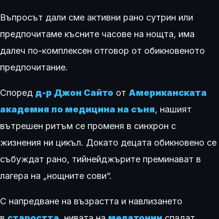
Въпросът дали сме активни рано сутрин или
предпочитаме късните часове на нощта, има
далеч по-комплексен отговор от обикновеното
предпочитание.
Според
д-р Джон Сайто
от
Американската
академия по медицина на съня
, нашият
вътрешен ритъм се променя в синхрон с
жизнения ни цикъл. Докато децата обикновено се
събуждат рано, тийнейджърите преминават в
лагера на „нощните сови“.
С напредване на възрастта и навлизането
в
старостта
, нивата на
мелатонин
спадат,