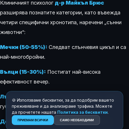
Клиничният психолог
д-р Майкъл Брюс
разширява познатите категории, като въвежда
четири специфични хронотипа, наречени „сънни
животни“:
Мечки (50-55%):
Следват слънчевия цикъл и са
най-многобройни.
Вълци (15-30%):
Постигат най-висока
ефективност вечер.
Лъвове (15%):
Типичните ранобудници, които
🍪 Използваме бисквитки, за да подобрим вашето
губят енергия след 21:00 часа.
преживяване и да анализираме трафика. Можете
да прочетете нашата
Политика за бисквитки
.
Делфини (10-15%):
ПРИЕМАМ ВСИЧКИ
Хора
САМО НЕОБХОДИМИ
с лек сън, често