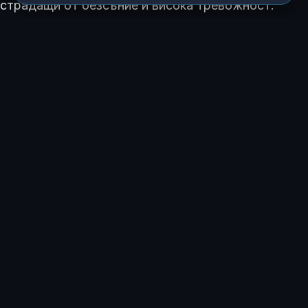
страдащи от безсъние и висока тревожност.
Статистиката показва, че ранобудните
хора
често се радват на по-добро физическо здраве,
докато при „нощните сови“ съществува по-висок
риск от
депресия
, затлъстяване и
диабет тип
2
. Въпреки това, вечерните типове често
демонстрират по-остра памет.
Експертите са категорични: най-важното е да
напаснем социалния си график към своя
циркаден ритъм
. Поддържането на
консистентност в часа на лягане и планирането на
най-тежките задачи за моментите на максимална