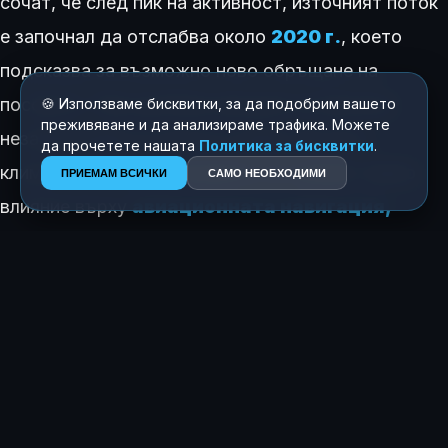
сочат, че след пик на активност, източният поток
е започнал да отслабва около
2020 г.
, което
подсказва за възможно ново обръщане на
посоката. Тези дълбоки процеси са напълно
🍪 Използваме бисквитки, за да подобрим вашето
преживяване и да анализираме трафика. Можете
незабележими за хората и нямат връзка с
да прочетете нашата
Политика за бисквитки
.
климата или земетресенията, но оказват пряко
ПРИЕМАМ ВСИЧКИ
САМО НЕОБХОДИМИ
влияние върху
авиационната навигация,
сателитните комуникации
и прогнозите за
космическото
време
.
КАК ТЕ КАРА ДА СЕ ЧУВСТВАШ ТАЗИ ИСТОРИЯ?
😍
😂
😲
😢
0
0
0
0