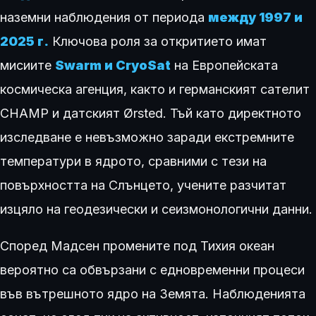
наземни наблюдения от периода
между 1997 и
2025 г.
Ключова роля за откритието имат
мисиите
Swarm и CryoSat
на Европейската
космическа агенция, както и германският сателит
CHAMP и датският Ørsted. Тъй като директното
изследване е невъзможно заради екстремните
температури в ядрото, сравними с тези на
повърхността на Слънцето, учените разчитат
изцяло на геодезически и сеизмонологични данни.
Според Мадсен промените под Тихия океан
вероятно са обвързани с едновременни процеси
във вътрешното ядро на Земята. Наблюденията