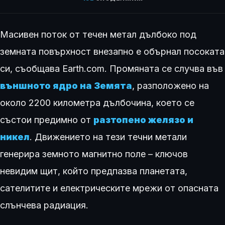
Масивен поток от течен метал дълбоко под
земната повърхност внезапно е обърнал посоката
си, съобщава Earth.com. Промяната се случва във
външното ядро на Земята
, разположено на
около 2200 километра дълбочина, което се
състои предимно от
разтопено желязо и
никел
. Движението на тези течни метали
генерира земното магнитно поле – ключов
невидим щит, който предпазва планетата,
сателитите и електрическите мрежи от опасната
слънчева радиация.