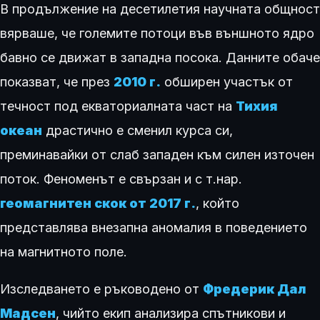
В продължение на десетилетия научната общност
вярваше, че големите потоци във външното ядро
бавно се движат в западна посока. Данните обаче
показват, че през
2010 г.
обширен участък от
течност под екваториалната част на
Тихия
океан
драстично е сменил курса си,
преминавайки от слаб западен към силен източен
поток. Феноменът е свързан и с т.нар.
геомагнитен скок от 2017 г.
, който
представлява внезапна аномалия в поведението
на магнитното поле.
Изследването е ръководено от
Фредерик Дал
Мадсен
, чийто екип анализира спътникови и